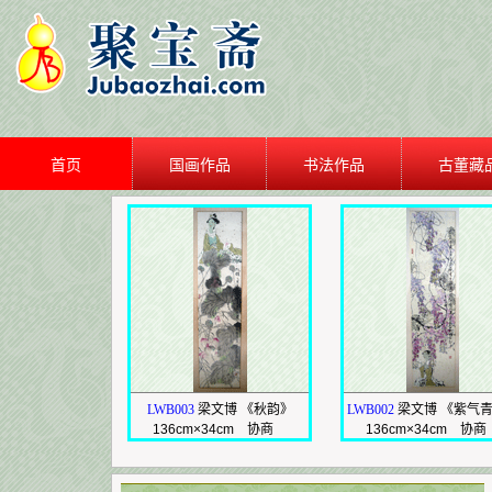
首页
国画作品
书法作品
古董藏
LWB003
梁文博 《秋韵》
LWB002
梁文博 《紫气
136cm×34cm
协商
136cm×34cm
协