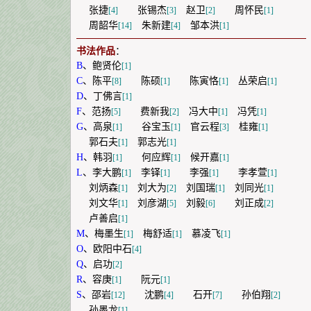
张捷
张锡杰
赵卫
周怀民
[4]
[3]
[2]
[1]
周韶华
朱新建
邹本洪
[14]
[4]
[1]
书法作品
：
B
、
鲍贤伦
[1]
C
、
陈平
陈硕
陈寅恪
丛荣启
[8]
[1]
[1]
[1]
D
、
丁佛言
[1]
F
、
范扬
费新我
冯大中
冯凭
[5]
[2]
[1]
[1]
G
、
高泉
谷宝玉
官云程
桂雍
[1]
[1]
[3]
[1]
郭石夫
郭志光
[1]
[1]
H
、
韩羽
何应辉
候开嘉
[1]
[1]
[1]
L
、
李大鹏
李铎
李强
李孝萱
[1]
[1]
[1]
[1]
刘炳森
刘大为
刘国瑞
刘同光
[1]
[2]
[1]
[1]
刘文华
刘彦湖
刘毅
刘正成
[1]
[5]
[6]
[2]
卢善启
[1]
M
、
梅墨生
梅舒适
慕凌飞
[1]
[1]
[1]
O
、
欧阳中石
[4]
Q
、
启功
[2]
R
、
容庚
阮元
[1]
[1]
S
、
邵岩
沈鹏
石开
孙伯翔
[12]
[4]
[7]
[2]
孙墨龙
[1]