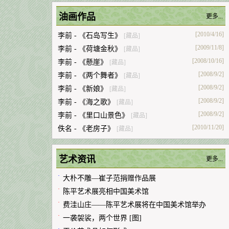
油画作品
更多...
[2010/4/16]
李前 - 《石岛写生》
[藏品]
[2009/11/8]
李前 - 《荷塘金秋》
[藏品]
[2008/10/16]
李前 - 《懸崖》
[藏品]
[2008/9/2]
李前 - 《两个舞者》
[藏品]
[2008/9/2]
李前 - 《新娘》
[藏品]
[2008/9/2]
李前 - 《海之歌》
[藏品]
[2008/9/2]
李前 - 《里口山景色》
[藏品]
[2010/11/20]
佚名 - 《老房子》
[藏品]
艺术资讯
更多...
·
大朴不雕—崔子范捐赠作品展
·
陈平艺术展亮相中国美术馆
·
费洼山庄——陈平艺术展将在中国美术馆举办
·
一袭袈裟，两个世界 [图]