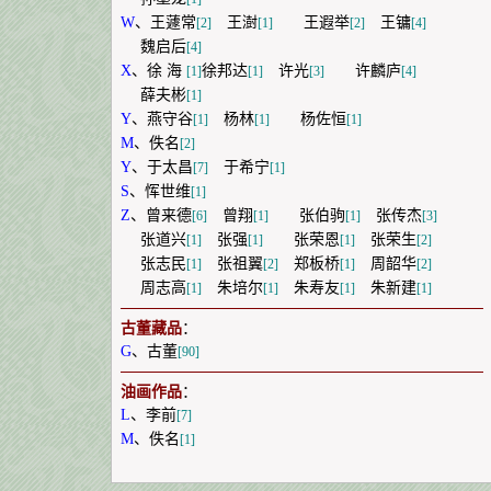
W
、
王蘧常
王澍
王遐举
王镛
[2]
[1]
[2]
[4]
魏启后
[4]
X
、
徐 海
徐邦达
许光
许麟庐
[1]
[1]
[3]
[4]
薛夫彬
[1]
Y
、
燕守谷
杨林
杨佐恒
[1]
[1]
[1]
M
、
佚名
[2]
Y
、
于太昌
于希宁
[7]
[1]
S
、
恽世维
[1]
Z
、
曾来德
曾翔
张伯驹
张传杰
[6]
[1]
[1]
[3]
张道兴
张强
张荣恩
张荣生
[1]
[1]
[1]
[2]
张志民
张祖翼
郑板桥
周韶华
[1]
[2]
[1]
[2]
周志高
朱培尔
朱寿友
朱新建
[1]
[1]
[1]
[1]
古董藏品
：
G
、
古董
[90]
油画作品
：
L
、
李前
[7]
M
、
佚名
[1]