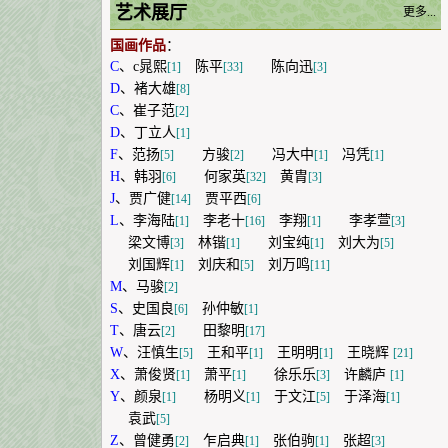
艺术展厅
更多...
国画作品
：
C
、
c晁熙
陈平
陈向迅
[1]
[33]
[3]
D
、
褚大雄
[8]
C
、
崔子范
[2]
D
、
丁立人
[1]
F
、
范扬
方骏
冯大中
冯凭
[5]
[2]
[1]
[1]
H
、
韩羽
何家英
黄胄
[6]
[32]
[3]
J
、
贾广健
贾平西
[14]
[6]
L
、
李海陆
李老十
李翔
李孝萱
[1]
[16]
[1]
[3]
梁文博
林锴
刘宝纯
刘大为
[3]
[1]
[1]
[5]
刘国辉
刘庆和
刘万鸣
[1]
[5]
[11]
M
、
马骏
[2]
S
、
史国良
孙仲敏
[6]
[1]
T
、
唐云
田黎明
[2]
[17]
W
、
汪慎生
王和平
王明明
王晓辉
[5]
[1]
[1]
[21]
X
、
萧俊贤
萧平
徐乐乐
许麟庐
[1]
[1]
[3]
[1]
Y
、
颜泉
杨明义
于文江
于泽海
[1]
[1]
[5]
[1]
袁武
[5]
Z
、
曾健勇
乍启典
张伯驹
张超
[2]
[1]
[1]
[3]