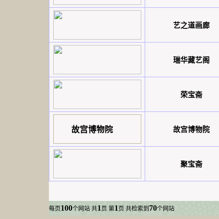
艺之道画廊
瑞华藏艺阁
荣宝斋
故宫博物院
故宫博物院
聚宝斋
100
1
1
70
每页
个网站
共
页 第
页 共检索到
个网站