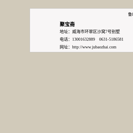
鲁I
聚宝斋
地址：威海市环翠区沙窝7号别墅
电话：13001632889 0631-5186581
网址：
http://www.jubaozhai.com