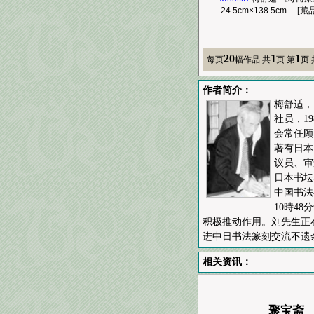
24.5cm×138.5cm
[藏品
20
1
1
每页
幅作品
共
页 第
页
作者简介：
梅舒适，
社员，1
会常任顾
著有日本
议员、审
日本书坛
中国书法
10時4
积极推动作用。刘先生正
进中日书法篆刻交流不遗
相关资讯：
聚宝