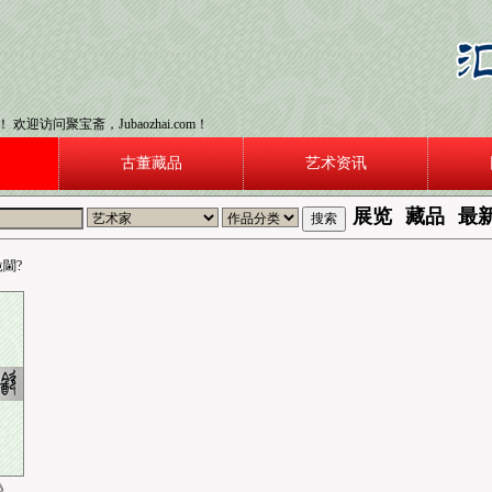
欢迎访问聚宝斋，Jubaozhai.com！
古董藏品
艺术资讯
展览
藏品
最
閫?
》