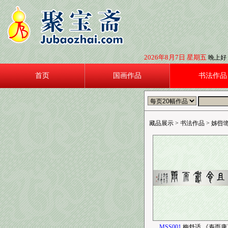
2026年8月7日 星期五
晚上好！ 
首页
国画作品
书法作品
藏品展示
> 书法作品 >
姊呰垝
MSS001
梅舒适 《寿而康