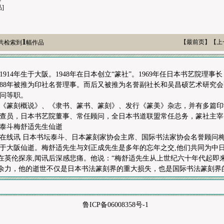
]
1
【最前页】【上
 共检索到
幅作品
1914年生于大阪。1948年在日本创立“篆社”。1969年任日本书艺院理事长
988年被推为印社名誉理事。而后又被推为名誉副社长和吴昌硕艺术研究
问等职。
《篆刻概说》、《隶书、篆书、篆刻》、发行《篆美》杂志，并有多篇印
查员，日本书艺院董事、常任顾问，全日本书道联盟常任总务，篆社主宰
泰斗梅舒适先生仙逝
在线讯 日本书坛泰斗、日本篆刻家协会主席、国际书法家协会名誉顾问梅舒
8分于大阪仙逝。梅舒适先生与刘正成先生是多年的忘年之交,他们共同为中
在英伦探亲,闻讯后深感悲痛。他说：“梅舒适先生从上世纪六十年代起即
余力，他的逝世不仅是日本书法篆刻界的重大损失，也是国际书法篆刻界
鲁ICP备06008358号-1
斋