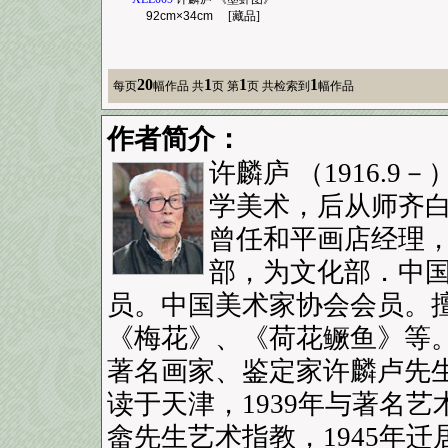
92cm×34cm
[藏品]
20
1
1
1
每页
幅作品
共
页 第
页 共检索到
幅作品
作者简介：
许麟庐 （1916.
学美术，后从师齐
曾任和平画店经理
部，为文化部．中
员。中国美术家协会会员。
《梅花》、《荷花鳜鱼》等
著名画家、鉴定家许麟卢先生，
读于天津，1939年与著名
畲先生艺术指教，1945年