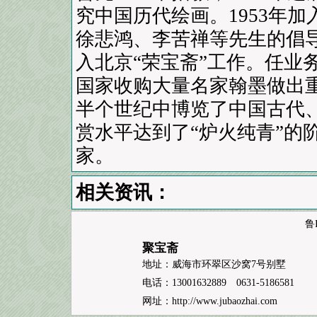
究中国历代绘画。1953年
徐悲鸿、李苦禅等先生的倡导下
入北京“荣宝斋”工作。任业
国家收购大量名家翰墨做出
半个世纪中博览了中国古代
赏水平达到了“炉火纯青”的
家。
相关资讯：
鲁I
聚宝斋
地址：威海市环翠区沙窝7号别墅
电话：13001632889 0631-5186581
网址：
http://www.jubaozhai.com