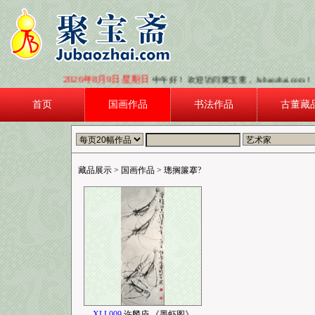
2026年8月9日 星期日
中午好！ 欢迎访问聚宝斋，Jubaozhai.co
首页
国画作品
书法作品
古董藏
藏品展示
> 国画作品 >
璁搁簾搴?
XLL009
许麟庐 《墨虾图》